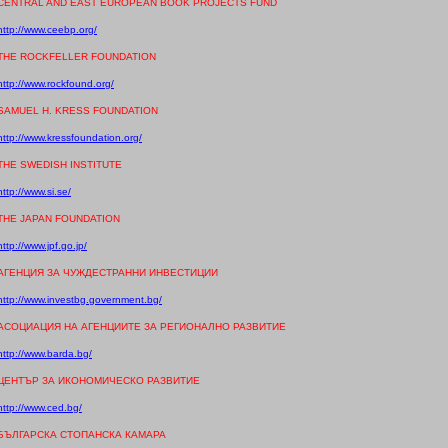
CENTRAL AND EAST EUROPEAN BOOK PROJECTS FUND
http://www.ceebp.org/
THE ROCKFELLER FOUNDATION
http://www.rockfound.org/
SAMUEL H. KRESS FOUNDATION
http://www.kressfoundation.org/
THE SWEDISH INSTITUTE
http://www.si.se/
THE JAPAN FOUNDATION
http://www.jpf.go.jp/
АГЕНЦИЯ ЗА ЧУЖДЕСТРАННИ ИНВЕСТИЦИИ
http://www.investbg.government.bg/
АСОЦИАЦИЯ НА АГЕНЦИИТЕ ЗА РЕГИОНАЛНО РАЗВИТИЕ
http://www.barda.bg/
ЦЕНТЪР ЗА ИКОНОМИЧЕСКО РАЗВИТИЕ
http://www.ced.bg/
БЪЛГАРСКА СТОПАНСКА КАМАРА