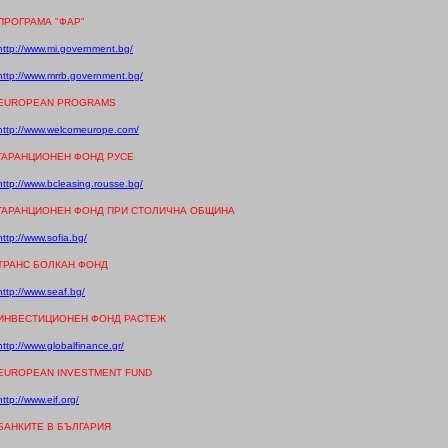
ПРОГРАМА "ФАР"
http://www.mi.government.bg/
http://www.mrrb.government.bg/
EUROPEAN PROGRAMS
http://www.welcomeurope.com/
ГАРАНЦИОНЕН ФОНД РУСЕ
http://www.bcleasing.rousse.bg/
ГАРАНЦИОНЕН ФОНД ПРИ СТОЛИЧНА ОБЩИНА
http://www.sofia.bg/
ТРАНС БОЛКАН ФОНД
http://www.seaf.bg/
ИНВЕСТИЦИОНЕН ФОНД РАСТЕЖ
http://www.globalfinance.gr/
EUROPEAN INVESTMENT FUND
http://www.eif.org/
БАНКИТЕ В БЪЛГАРИЯ