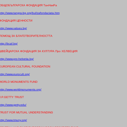
ОБЩОБЪЛГАРСКА ФОНДАЦИЯ ТанНакРа
http://www.tangra-bg.org/bul/zafondaciata.htm
ФОНДАЦИЯ ЦЕННОСТИ
http://www.values.bg/
ПОМОЩ ЗА БЛАГОТВОРИТЕЛНОСТТА
http://bcaf.bg/
ШВЕЙЦАРСКА ФОНДАЦИЯ ЗА КУЛТУРА Про ХЕЛВЕЦИЯ
http://www.pro-helvetia.bg/
EUROPEAN CULTURAL FOUNDATION
http://www.eurocult.org/
WORLD MONUMENTS FUND
http://www.worldmonuments.org/
J.P.GETTY TRUST
http://www.getty.edu/
TRUST FOR MUTUAL UNDERSTANDING
http://www.tmuny.org/