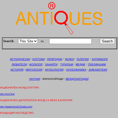
Search
for
Get a Free Search Engine for Your Web Site
ИСТОРИЧЕСКИ
І
КУЛТОВИ
І
ПРИРОДНИ
І
МУЗЕИ
І
ГАЛЕРИИ
І
АНТИКВАРИ
ЛЮБИТЕЛИ
І
ФОЛКЛОР
І
ЗАНАЯТИ
І
ТУРИЗЪМ
І
МЕДИИ
І
ПУБЛИКАЦИИ
ИСТОРИЯ
І
МИТОЛОГИЯ
І
АРХЕОЛОГИЯ
І
АРХЕОФИЗИКА
І
БИБЛИОТЕКИ
НАУЧНИ
І
ФИНАНСИРАЩИ
І
МЕЖДУНАРОДНИ
НАЦИОНАЛЕН ФОНД КУЛТУРА
http://ncf.bg/
НАЦИОНАЛЕН ДАРИТЕЛСКИ ФОНД 13 ВЕКА БЪЛГАРИЯ
http://www.fond13veka.org/
ФОНДАЦИЯ НАСЛЕДСТВО