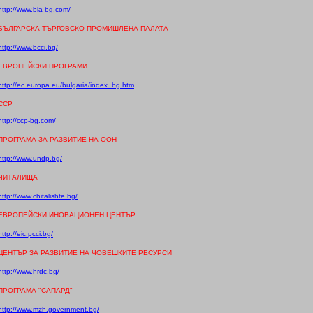
http://www.bia-bg.com/
БЪЛГАРСКА ТЪРГОВСКО-ПРОМИШЛЕНА ПАЛАТА
http://www.bcci.bg/
ЕВРОПЕЙСКИ ПРОГРАМИ
http://ec.europa.eu/bulgaria/index_bg.htm
CCP
http://ccp-bg.com/
ПРОГРАМА ЗА РАЗВИТИЕ НА ООН
http://www.undp.bg/
ЧИТАЛИЩА
http://www.chitalishte.bg/
ЕВРОПЕЙСКИ ИНОВАЦИОНЕН ЦЕНТЪР
http://eic.pcci.bg/
ЦЕНТЪР ЗА РАЗВИТИЕ НА ЧОВЕШКИТЕ РЕСУРСИ
http://www.hrdc.bg/
ПРОГРАМА "САПАРД"
http://www.mz
h
.government.bg/