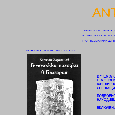
КНИГИ
І
СПИСАНИЯ
І
КА
АНТИКВАРНА ЛИТЕРАТУР
FAQ
І
НЕДВИЖИМИ ЦЕНН
ТЕХНИЧЕСКА ЛИТАРАТУРА
І
ПОРЪЧКА
В "ГЕМОЛ
ГЕМОЛОГИ
ЮВЕЛИРНИ
СРЕЩАЩИ 
ПОДРОБНО
НАХОДИЩА
ВКЛЮЧЕНИ