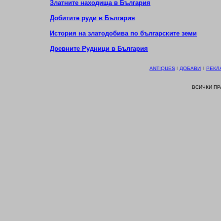
Златните находища в България
Добитите руди в България
История на златодобива по българските земи
Древните Рудници в България
ANTIQUES
І
ДОБАВИ
І
РЕКЛ
ВСИЧКИ П