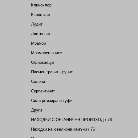
Клинохлор
Ксонотлит
Лудит
Лиственит
Мрамор
Мраморен оникс
Офиокалцит
Писмен гранит - рунит
Селенит
Серпентинит
Силицитизирани туфи
Други
НАХОДКИ С ОРГАНИЧЕН ПРОИЗХОД / 76
Находки на ювелирни камъни / 76