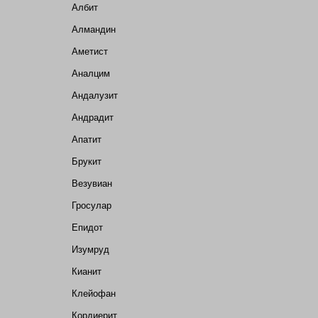
Албит
Алмандин
Аметист
Аналцим
Андалузит
Андрадит
Апатит
Брукит
Везувиан
Гросулар
Епидот
Изумруд
Кианит
Клейофан
Кордиерит