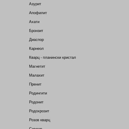
Азурит
Апофилит
Ахати
Бронзит
Диаспор
Карнеол
Кварц - планински кристал
Магнетит
Малахит
Пренит
Родингити
Родонит
Родохрозит
Розов кварц
Сардер