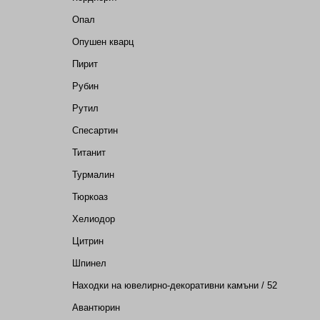
Опал
Опушен кварц
Пирит
Рубин
Рутил
Спесартин
Титанит
Турмалин
Тюркоаз
Хелиодор
Цитрин
Шпинел
Находки на ювелирно-декоративни камъни / 52
Авантюрин