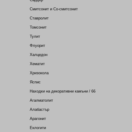
Смитсонит и Со-смитсонит
Ставролит
Томсонит
Тулит
Флуорит
Халцедон
Хематит
Хризокола
Яспис
Находки на декоративни камъни / 66
Агалматолит
Алабастър
Арагонит
Еклогити