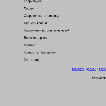
Копривщица
Хисаря
Староселската гробница
Агушеви конаци
Национален исторически музей
Боянска църква
Мелник
Крепостта Перперикон
Златоград
ANTIQUES
І
ДОБАВИ
І
РЕКЛ
ВСИЧКИ П