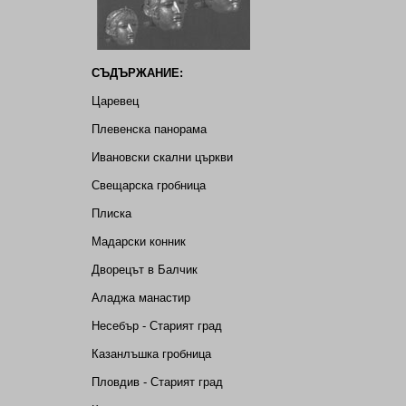
СЪДЪРЖАНИЕ:
Царевец
Плевенска панорама
Ивановски скални църкви
Свещарска гробница
Плиска
Мадарски конник
Дворецът в Балчик
Аладжа манастир
Несебър - Старият град
Казанлъшка гробница
Пловдив - Старият град