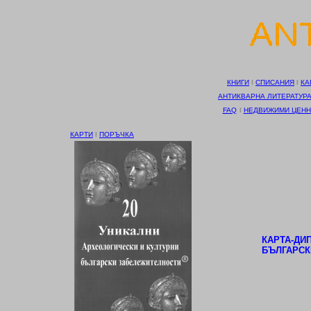
КНИГИ
І
СПИСАНИЯ
І
КА
АНТИКВАРНА ЛИТЕРАТУР
FAQ
І
НЕДВИЖИМИ ЦЕНН
КАРТИ
І
ПОРЪЧКА
КАРТА-ДИ
БЪЛГАРСК