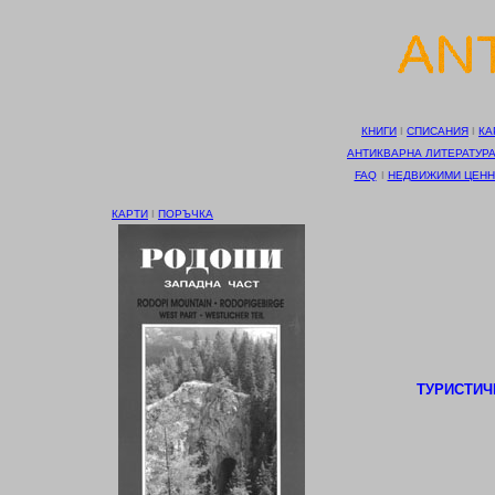
КНИГИ
І
СПИСАНИЯ
І
КА
АНТИКВАРНА ЛИТЕРАТУР
FAQ
І
НЕДВИЖИМИ ЦЕНН
КАРТИ
І
ПОРЪЧКА
ТУРИСТИЧЕ