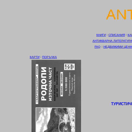
КНИГИ
І
СПИСАНИЯ
І
КА
АНТИКВАРНА ЛИТЕРАТУР
FAQ
І
НЕДВИЖИМИ ЦЕНН
КАРТИ
І
ПОРЪЧКА
ТУРИСТИЧЕ