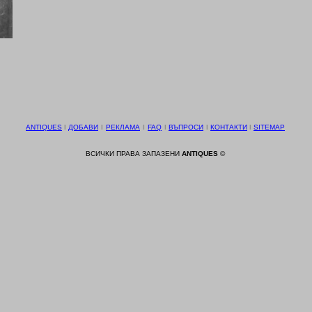
ANTIQUES
І
ДОБАВИ
І
РЕКЛАМА
І
FAQ
І
ВЪПРОСИ
І
КОНТАКТИ
І
SITEMAP
ВСИЧКИ ПРАВА ЗАПАЗЕНИ
ANTIQUES
©