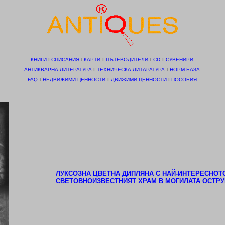
КНИГИ
І
СПИСАНИЯ
І
КАРТИ
І
ПЪТЕВОДИТЕЛИ
І
CD
І
СУВЕНИРИ
АНТИКВАРНА ЛИТЕРАТУРА
І
ТЕХНИЧЕСКА ЛИТАРАТУРА
І
НОРМ.БАЗА
FAQ
І
НЕДВИЖИМИ ЦЕННОСТИ
І
ДВИЖИМИ ЦЕННОСТИ
І
ПОСОБИЯ
ЛУКСОЗНА ЦВЕТНА ДИПЛЯНА С НАЙ-ИНТЕРЕСНОТ
СВЕТОВНОИЗВЕСТНИЯТ ХРАМ В МОГИЛАТА ОСТРУ