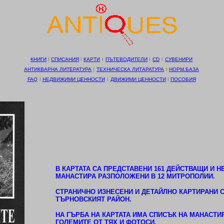
КНИГИ
І
СПИСАНИЯ
І
КАРТИ
І
ПЪТЕВОДИТЕЛИ
І
CD
І
СУВЕНИРИ
АНТИКВАРНА ЛИТЕРАТУРА
І
ТЕХНИЧЕСКА ЛИТАРАТУРА
І
НОРМ.БАЗА
FAQ
І
НЕДВИЖИМИ ЦЕННОСТИ
І
ДВИЖИМИ ЦЕННОСТИ
І
ПОСОБИЯ
В КАРТАТА СА ПРЕДСТАВЕНИ 161 ДЕЙСТВАЩИ И 
МАНАСТИРА РАЗПОЛОЖЕНИ В 12 МИТРОПОЛИИ.
СТРАНИЧНО ИЗНЕСЕНИ И ДЕТАЙЛНО КАРТИРАНИ 
ТЪРНОВСКИЯТ РАЙОН.
НА ГЪРБА НА КАРТАТА ИМА СПИСЪК НА МАНАСТИР
ГОЛЕМИТЕ ОТ ТЯХ И ФОТОСИ.