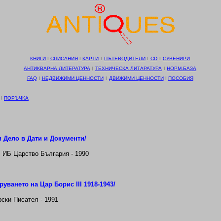
КНИГИ
І
СПИСАНИЯ
І
КАРТИ
І
ПЪТЕВОДИТЕЛИ
І
CD
І
СУВЕНИРИ
АНТИКВАРНА ЛИТЕРАТУРА
І
ТЕХНИЧЕСКА ЛИТАРАТУРА
І
НОРМ.БАЗА
FAQ
І
НЕДВИЖИМИ ЦЕННОСТИ
І
ДВИЖИМИ ЦЕННОСТИ
І
ПОСОБИЯ
І
ПОРЪЧКА
и Дело в Дати и Документи/
 ИБ Царство България - 1990
аруването на Цар Борис
III
1918-1943/
рски Писател - 1991