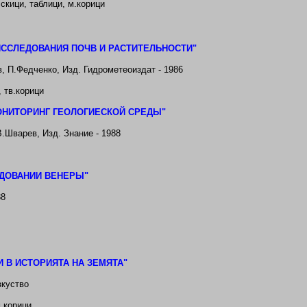
 скици, таблици,
м.корици
ССЛЕДОВАНИЯ ПОЧВ И РАСТИТЕЛЬНОСТИ
"
в, П.Федченко
, Изд. Гидрометеоиздат - 1986
,
тв
.корици
НИТОРИНГ ГЕОЛОГИЕСКОЙ СРЕДЬ
I"
В.Шварев
, Изд. Знание - 1988
ЕДОВАНИИ ВЕНЕРЬ
I"
88
 В ИСТОРИЯТА НА ЗЕМЯТА"
зкуство
м.корици