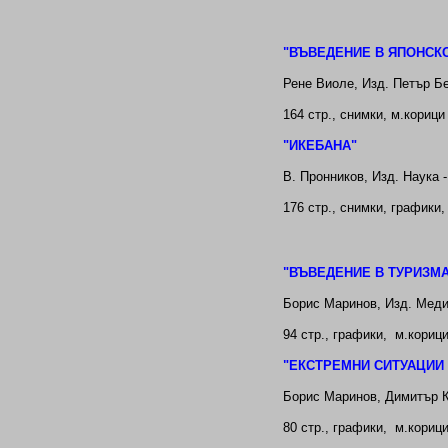
"ВЪВЕДЕНИЕ В ЯПОНСК
Рене Виоле, Изд. Петър Бе
164 стр., снимки, м.корици
"ИКЕБАНА"
В. Пронников, Изд. Наука -
176 стр., снимки, графики,
"
ВЪВЕДЕНИЕ В ТУРИЗМА
Борис Маринов, Изд. Меди
94
стр., графики
,
м.кориц
"
ЕКСТРЕМНИ СИТУАЦИИ 
Борис Маринов, Димитър К
80 стр., графики
,
м.кориц