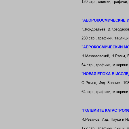
120
стр.,
снимки, графики,
"
АЕОРОКОСМИЧЕСКИЕ И
К.Кондратьев, В.Козодеро
230
стр.,
графики, таблици
"
АЕРОКОСМИЧЕСКИЙ МО
Н.Межеловский, Н.Рамм, 
64
стр.,
графики
, м.корици
"
НОВАЯ ЕПОХА В ИССЛ
О.Ржига
, Изд. Знание - 19
64
стр.,
графики
, м.корици
"ГОЛЕМИТЕ КАТАСТРОФИ
И.Резанов
, Изд. Наука и И
172 стр., графики, скици, 