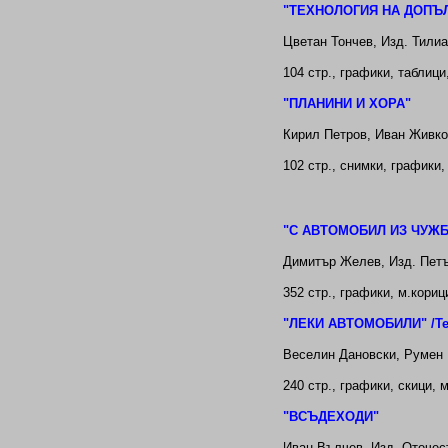
"
ТЕХНОЛОГИЯ НА ДОПЪ
Цветан Тончев
, Изд. Тилиа
104
стр., графики
, таблици
"ПЛАНИНИ И ХОРА"
Кирил Петров, Иван Живко
102
стр.,
снимки,
графики,
"С АВТОМОБИЛ ИЗ ЧУЖ
Димитър Желев
, Изд. Пет
352
стр., графики, м.кориц
"ЛЕКИ АВТОМОБИЛИ" /Тех
Веселин Дановски, Румен
240 стр., графики, скици, 
"ВСЪДЕХОДИ"
Иван Вълчев
, Изд. Отечес