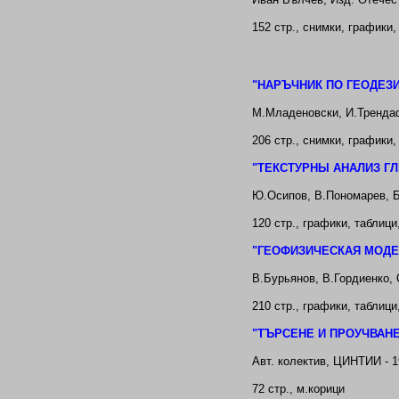
152
стр.,
снимки,
графики,
"
НАРЪЧНИК ПО ГЕОДЕЗ
М.
Младеновски, И.Трендаф
20
6
стр.,
снимки, графики
"
ТЕКСТУРНЬ
I
АНАЛИЗ ГЛ
Ю.Осипов, В.Пономарев, Б
120
стр.,
графики
,
таблици
"
ГЕОФИЗИЧЕСКАЯ МОДЕ
В.Бурьянов, В.Гордиенко, 
210
стр.,
графики
,
таблици
"
ТЪРСЕНЕ И ПРОУЧВАНЕ
Авт. колектив
, ЦИНТИИ - 1
72
стр.,
м.корици