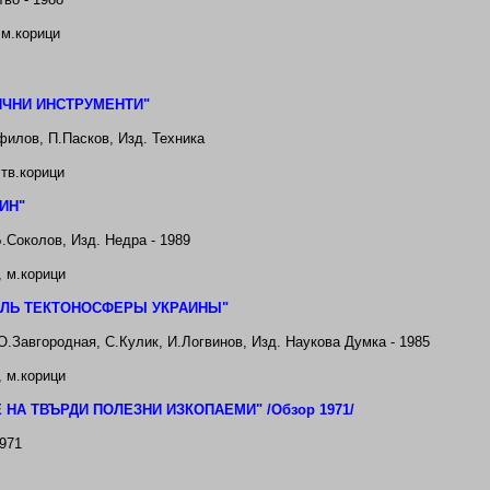
 м.корици
ИЧНИ ИНСТРУМЕНТИ
"
илов, П.Пасков, Изд. Техника
,
тв
.корици
ИН
"
.Соколов, Изд. Недра - 1989
,
м.корици
ЛЬ ТЕКТОНОСФЕРЬ
I
УКРАИНЬ
I"
О.Завгородная, С.Кулик, И.Логвинов, Изд. Наукова Думка - 1985
,
м.корици
 НА ТВЪРДИ ПОЛЕЗНИ ИЗКОПАЕМИ
"
/Обзор 1971/
971