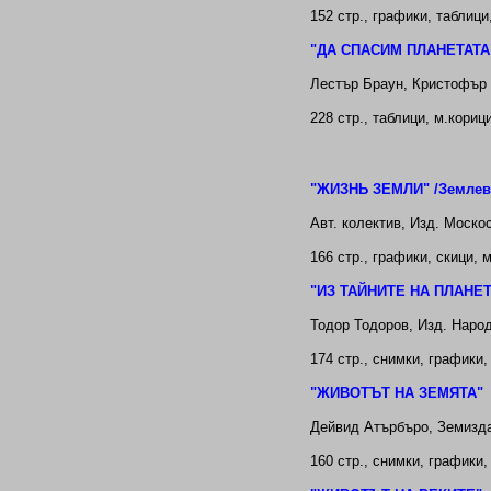
152 стр., графики, таблици
"ДА СПАСИМ ПЛАНЕТАТА
Лестър Браун
, Кристофър 
228
стр.
, таблици
, м.кориц
"
ЖИЗНЬ ЗЕМЛИ
"
/Землев
Авт. колектив, Изд. Моско
166
стр.,
графики, скици, м
"
ИЗ ТАЙНИТЕ НА ПЛАНЕ
Тодор Тодоров
, Изд. Наро
174
стр.,
снимки, графики, 
"
ЖИВОТЪТ НА ЗЕМЯТА
"
Дейвид Атърбъро, Земизда
160
стр.,
снимки, графики, 