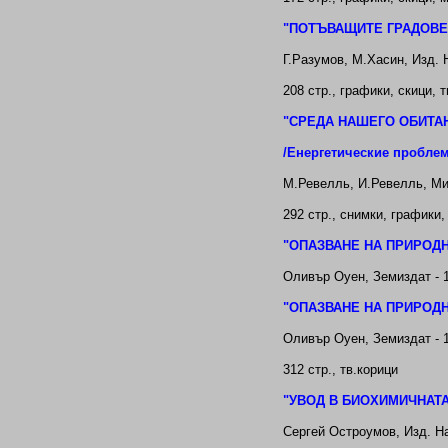
"ПОТЪВАЩИТЕ ГРАДОВЕ
Г.Разумов, М.Хасин
, Изд. 
208
стр.
, графики, скици
, 
"СРЕДА НАШЕГО ОБИТА
/Енергетические пробле
М.Ревелль, И.Ревелль, Ми
292
стр.,
снимки, графики, 
"
ОПАЗВАНЕ НА ПРИРОДНИ
Оливър Оуен, Земиздат - 
"
ОПАЗВАНЕ НА ПРИРОДНИ
Оливър Оуен, Земиздат - 
312
стр.,
тв
.корици
"УВОД В БИОХИМИЧНАТ
Сергей Остроумов, Изд. На