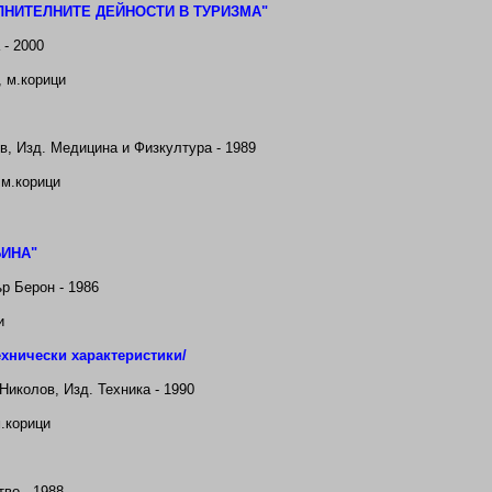
ЛНИТЕЛНИТЕ ДЕЙНОСТИ В ТУРИЗМА"
 - 2000
,
м.корици
в, Изд. Медицина и Физкултура - 1989
 м.корици
БИНА"
ър Берон - 1986
и
нически характеристики/
 Николов
, Изд. Техника - 1990
м.корици
тво - 1988