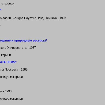
, м.корици
"
Флавин, Сандра Поустъл, Изд. Техника - 1993
и
едение и природнь
i
е ресурсь
i
/
ского Университета - 1987
.
корици
ТАТА ЗЕМЯ
"
дна Просвета - 1989
скици, м.
корици
т - 1990
скици, м.
корици