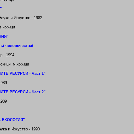
"
Наука и Изкуство - 1982
тв.корици
НИЯ"
мь
i
человечества/
р - 1994
скици, м
.корици
ТЕ РЕСУРСИ - Част 1
"
1989
ТЕ РЕСУРСИ - Част 2
"
1989
А ЕКОЛОГИЯ"
ука и Изкуство - 1990