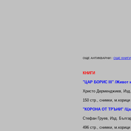
ОЩЕ АНТИКВАРНИ
І
ОЩЕ
КНИГИ
КНИГИ
"
ЦАР БОРИС
III
" /Живот 
Хр
исто
Дерменджиев, Изд.
150
стр.,
снимки,
м.корици
"
КОРОНА ОТ ТРЪНИ
" /Ц
Ст
ефан
Груев, Изд. Бълга
496
стр.,
снимки,
м.корици