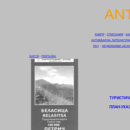
КНИГИ
І
СПИСАНИЯ
І
КА
АНТИКВАРНА ЛИТЕРАТУР
FAQ
І
НЕДВИЖИМИ ЦЕНН
КАРТИ
І
ПОРЪЧКА
ТУРИСТИЧЕ
ПЛАН-УКАЗ